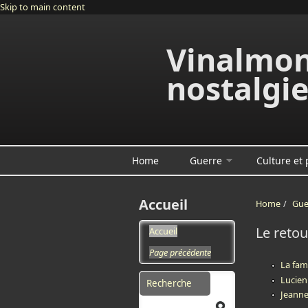
Skip to main content
Vinalmon
nostalgi
Home
Guerre
Culture et
Accueil
Home
/
Gue
Le retou
Accueil
Page précédente
La fam
Search form
Lucien
Jeanne