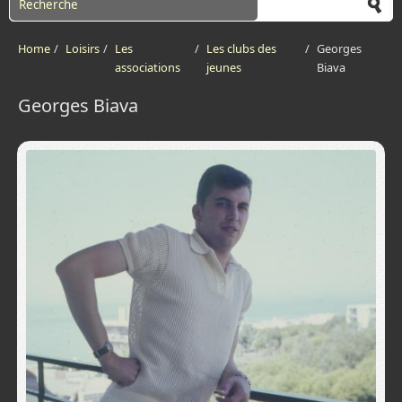
Home
/
Loisirs
/
Les
/
Les clubs des
/
Georges
associations
jeunes
Biava
Georges Biava