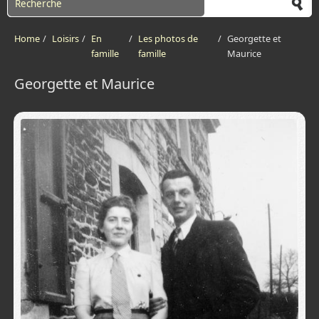
Home
/
Loisirs
/
En
/
Les photos de
/
Georgette et
famille
famille
Maurice
Georgette et Maurice