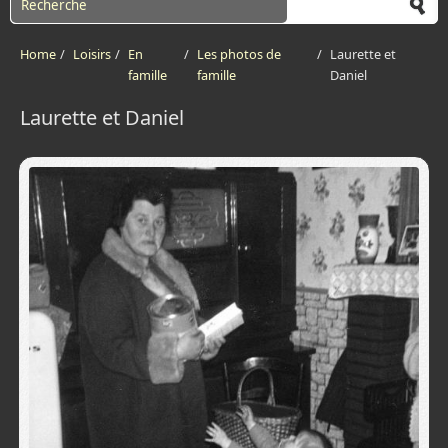
Home
/
Loisirs
/
En
/
Les photos de
/
Laurette et
famille
famille
Daniel
Laurette et Daniel