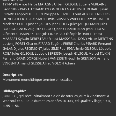
1914-1918 A nos Heros MATAGNE Urbain QUIQUE Eugène VERLAINE
Léon 1940-1945 AU CHAMP D’HONNEUR EN CAPTIVITE DEBART Julien
PIRARD Léopold TETTELIN Philippe NEUVILLE Louis AUX DEFENSEURS
DE NOS LIBERTES BASSIAUX Emile GUISSE Victor BOLI Camille HALLUT
Modeste BOLLY Joseph JACOBS Jean BOLLY Jules JACQUEMAIN Jules
BOURGUIGNON Auguste LECOCQ Jean CHAMBERLAN Jean LHOEST
Clément CHAMPOIX François LINSMEAU Théophile DABEE Ernest
MASSART Sylvain DERESTEAU Ernest MASSY Paul DONY Victor MERTENS
Lucien J FORET Charles PIRARD Eugène FRERE Charles PIRARD Fernand
GALAND Jules REGIMONT Jules GILIS Paul RIGA Emile GILSOUL Léopold
ROBA Jules GILSOUL Ludovic SERESSIA Joseph GILSOUL Marcel TILKIN
Fernand GRAINDORGE Hubert VANESSE Théophile GRENSON Armand
VINCENT Armand GUISSE Alfred VOLON Adrien
Description:
Monument monolithique terminé en escalier.
Bibliographie:
JOIRET Y ., "J'ai rêvé…Vinalmont : la vie de tous les jours à Vinalmont, à
Wanzoul et au Roua durant les années 20-30 », éd Qualité Village, 1994,
p. 55, p. 56.